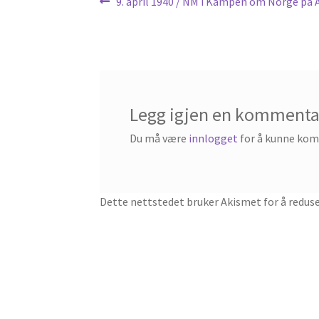
Innleggsnavigasjon
Forrige
9. april 1940 / NM i Kampen om Norge på A
innlegg:
Legg igjen en kommenta
Du må være
innlogget
for å kunne ko
Dette nettstedet bruker Akismet for å redus