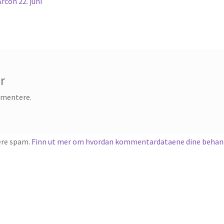
rcon 22. juni
r
mmentere.
ere spam.
Finn ut mer om hvordan kommentardataene dine behand