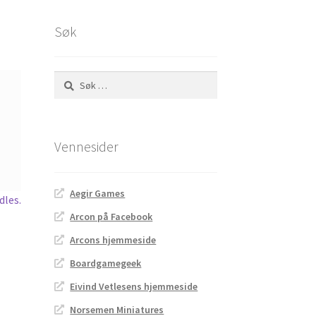
Søk
Søk
etter:
Vennesider
Aegir Games
les.
Arcon på Facebook
Arcons hjemmeside
Boardgamegeek
Eivind Vetlesens hjemmeside
Norsemen Miniatures