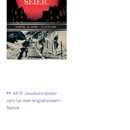
Om spillet
Bilder
Videoer
Forum
Kontakt
Innleggsnavigasjon
Forrige
Alf R. Jacobsen kaster
innlegg:
nytt lys over krigsdramaet i
Narvik