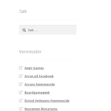
Søk
Søk
etter:
Vennesider
Aegir Games
Arcon på Facebook
Arcons hjemmeside
Boardgamegeek
Eivind Vetlesens hjemmeside
Norsemen Miniatures