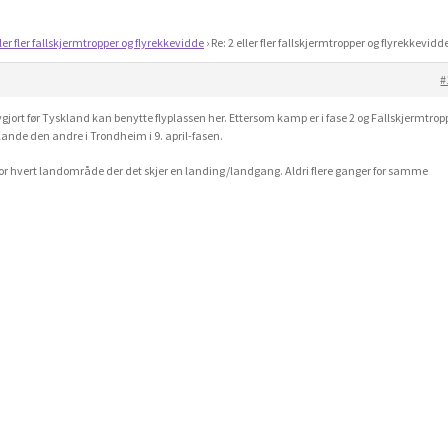
ller fler fallskjermtropper og flyrekkevidde
›
Re: 2 eller fler fallskjermtropper og flyrekkevidd
#
t før Tyskland kan benytte flyplassen her. Ettersom kamp er i fase 2 og Fallskjermtrop
e lande den andre i Trondheim i 9. april-fasen.
for hvert landområde der det skjer en landing/landgang. Aldri flere ganger for samme