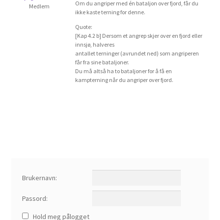
Om du angriper med én bataljon over fjord, får du
Om spillet
Medlem
ikke kaste terning for denne.
Quote:
Bilder
[Kap 4.2 b] Dersom et angrep skjer over en fjord eller
innsjø, halveres
antallet terninger (avrundet ned) som angriperen
Videoer
får fra sine bataljoner.
Du må altså ha to bataljoner for å få en
kampterning når du angriper over fjord.
Forum
Kontakt
Brukernavn:
Passord:
Hold meg pålogget