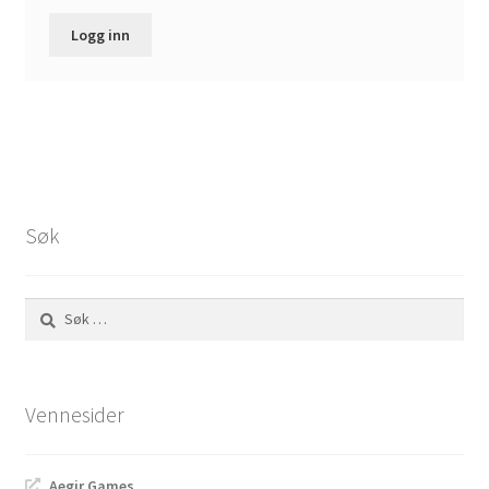
Logg inn
Søk
Søk
etter:
Vennesider
Aegir Games