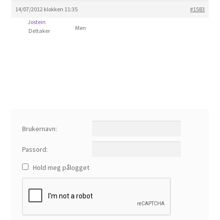
Om spillet
14/07/2012 klokken 11:35
#1583
Jostein
Men
Bilder
Deltaker
Videoer
Forum
Kontakt
Brukernavn:
Passord:
Hold meg pålogget