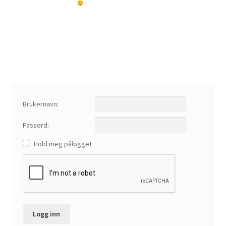
Om spillet
Bilder
Videoer
Forum
Brukernavn:
Kontakt
Passord:
Hold meg pålogget
Logg inn