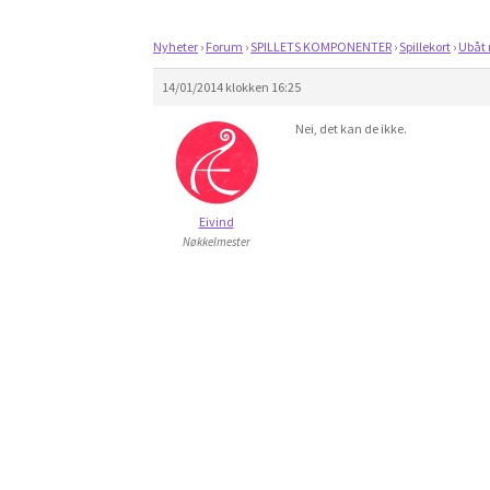
Nyheter
›
Forum
›
SPILLETS KOMPONENTER
›
Spillekort
›
Ubåt 
14/01/2014 klokken 16:25
Nei, det kan de ikke.
Eivind
Nøkkelmester