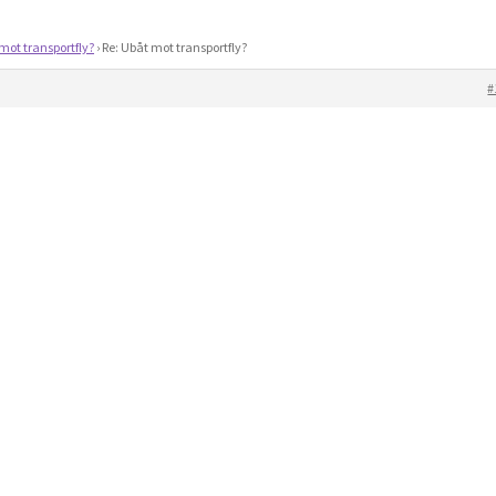
mot transportfly?
›
Re: Ubåt mot transportfly?
#