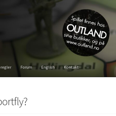
eregler
Forum
English
Kontakt
Om spillet
Bilder
Videoer
Forum
Kontakt
ortfly?