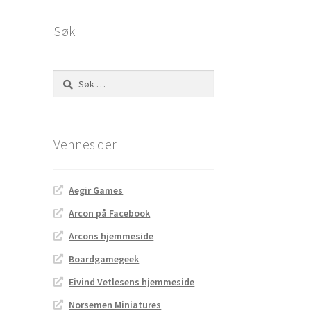
Søk
Søk
etter:
Vennesider
Aegir Games
Arcon på Facebook
Arcons hjemmeside
Boardgamegeek
Eivind Vetlesens hjemmeside
Norsemen Miniatures