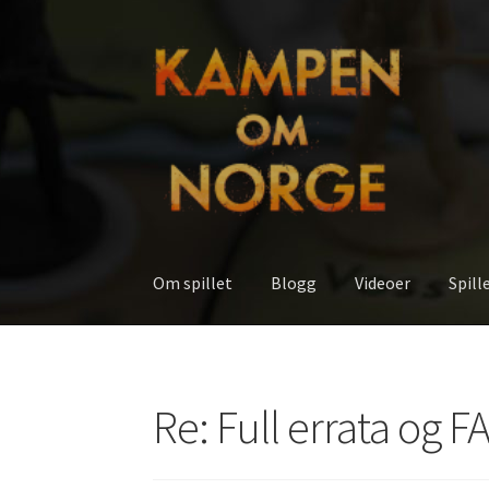
Hopp
Hopp
til
til
navigasjon
innhold
Om spillet
Blogg
Videoer
Spill
Hjem
Blogg
English
My Account
Spilleregler
Re: Full errata og F