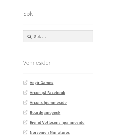
Søk
Søk
etter:
Vennesider
Aegir Games
Arcon på Facebook
Arcons hjemmeside
Boardgamegeek
Eivind Vetlesens hjemmeside
Norsemen Miniatures