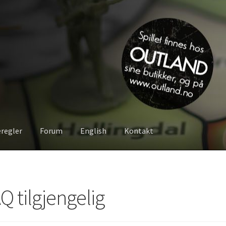
eregler
Forum
English
Kontakt
Om spillet
Bilder
Videoer
Forum
Kontakt
AQ tilgjengelig