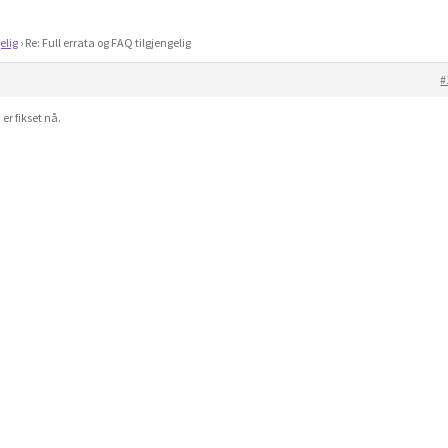
elig
›
Re: Full errata og FAQ tilgjengelig
#
 er fikset nå.