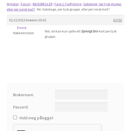
Om spillet
Nyheter
›
Forum
›
BASISREGLER
›
Fase 1: Forflytning
›
Sabotage, per tysk gruppe,
eller per norsk kort?
›
Re: Sabotage, per tysk gruppe, eller per norsk kort?
Bilder
01/12/2013 klokken 20:01
#1703
Eivind
Nei, de kan kun spille ett
Sprengt bro
-kort per tysk
Nøkkelmester
Videoer
gruppe.
Forum
Kontakt
Brukernavn:
Passord:
Hold meg pålogget