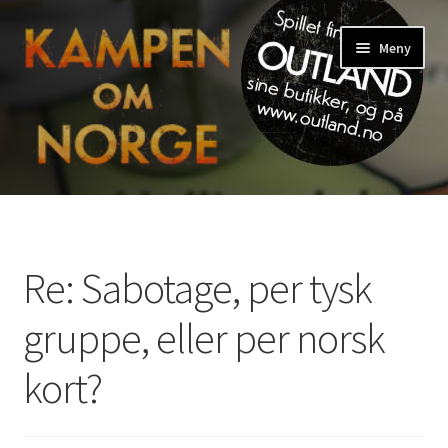
Hopp
Hopp
Meny
til
til
navigasjon
innhold
Hjem
Blogg
Re: Sabotage, per tysk
English
gruppe, eller per norsk
My Account
kort?
Spilleregler