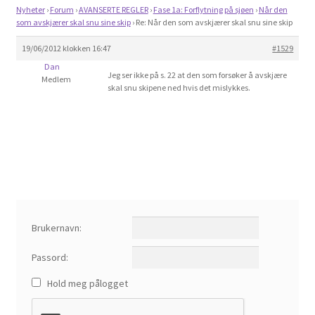
Om spillet
Nyheter
›
Forum
›
AVANSERTE REGLER
›
Fase 1a: Forflytning på sjøen
›
Når den
som avskjærer skal snu sine skip
›
Re: Når den som avskjærer skal snu sine skip
Bilder
19/06/2012 klokken 16:47
#1529
Dan
Jeg ser ikke på s. 22 at den som forsøker å avskjære
Medlem
Videoer
skal snu skipene ned hvis det mislykkes.
Forum
Kontakt
Brukernavn:
Passord:
Hold meg pålogget