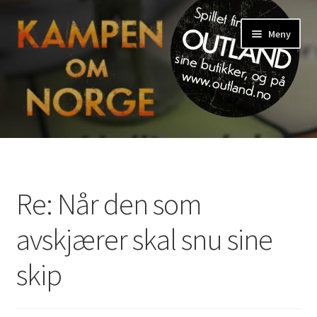
Hopp
Hopp
Meny
til
til
navigasjon
innhold
Hjem
Blogg
Re: Når den som
English
avskjærer skal snu sine
My Account
skip
Spilleregler