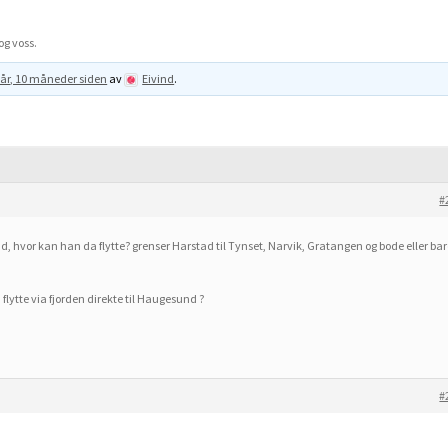
og voss.
 år, 10 måneder siden
av
Eivind
.
#
, hvor kan han da flytte? grenser Harstad til Tynset, Narvik, Gratangen og bode eller bar
lytte via fjorden direkte til Haugesund ?
#