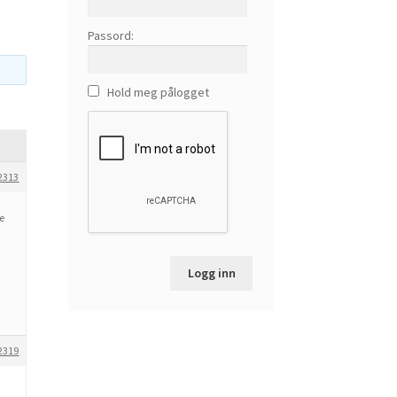
Passord:
Hold meg pålogget
2313
e
Logg inn
2319