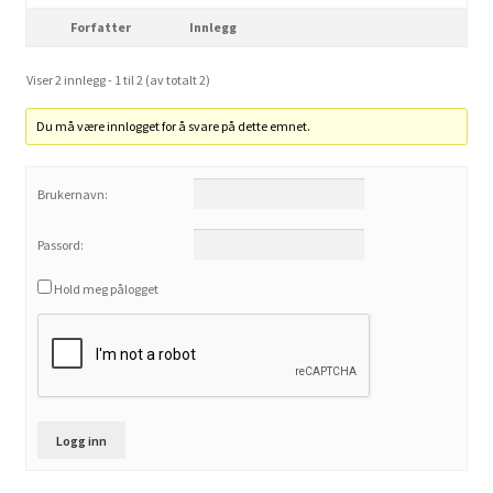
Forfatter
Innlegg
Viser 2 innlegg - 1 til 2 (av totalt 2)
Du må være innlogget for å svare på dette emnet.
Brukernavn:
Passord:
Hold meg pålogget
Logg inn