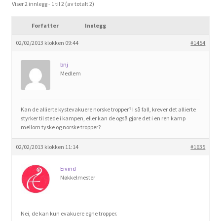
Viser 2 innlegg - 1 til 2 (av totalt 2)
Om spillet
Forfatter
Innlegg
Bilder
02/02/2013 klokken 09:44
#1454
Videoer
bnj
Medlem
Forum
Kontakt
Kan de allierte kystevakuere norske tropper? I så fall, krever det allierte
styrker til stede i kampen, eller kan de også gjøre det i en ren kamp
mellom tyske og norske tropper?
02/02/2013 klokken 11:14
#1635
Eivind
Nøkkelmester
Nei, de kan kun evakuere egne tropper.