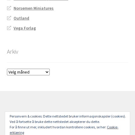
Norsemen Miniatures
Outland
Vega Forlag
Arkiv
Arkiv
© Kampen om Norge 2026
Personvern & cookies: Dette nettstedet bruker informasjonskapsler (cookies).
Ved å fortsette å bruke dette nettstedet aksepterer du dette.
Bygget med Storefront
.
For å finne ut mer, inkludert hvordan kontrollere cookies, se her:
Cookie-
erklæring