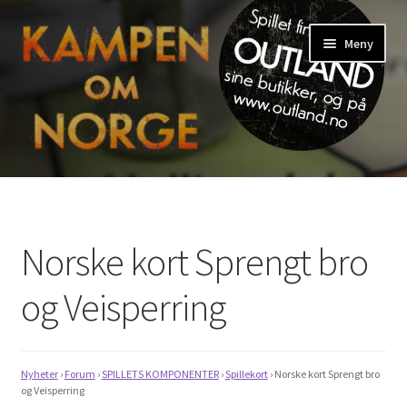
Hopp
Hopp
Meny
til
til
navigasjon
innhold
Hjem
Blogg
Norske kort Sprengt bro
English
og Veisperring
My Account
Spilleregler
Nyheter
›
Forum
›
SPILLETS KOMPONENTER
›
Spillekort
›
Norske kort Sprengt bro
og Veisperring