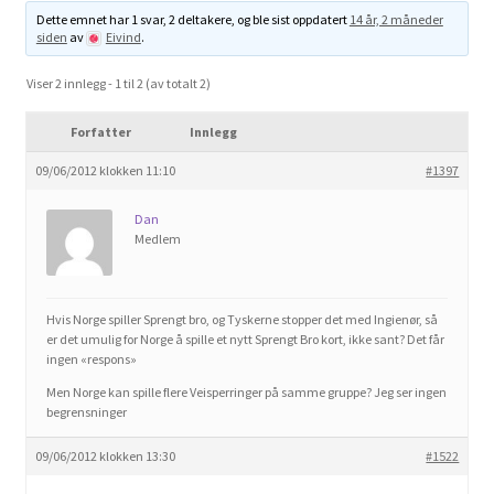
Om spillet
Dette emnet har 1 svar, 2 deltakere, og ble sist oppdatert
14 år, 2 måneder
siden
av
Eivind
.
Bilder
Viser 2 innlegg - 1 til 2 (av totalt 2)
Videoer
Forfatter
Innlegg
09/06/2012 klokken 11:10
#1397
Forum
Dan
Medlem
Kontakt
Hvis Norge spiller Sprengt bro, og Tyskerne stopper det med Ingienør, så
er det umulig for Norge å spille et nytt Sprengt Bro kort, ikke sant? Det får
ingen «respons»
Men Norge kan spille flere Veisperringer på samme gruppe? Jeg ser ingen
begrensninger
09/06/2012 klokken 13:30
#1522