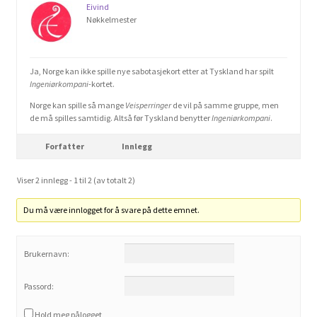
Eivind
Nøkkelmester
Ja, Norge kan ikke spille nye sabotasjekort etter at Tyskland har spilt
Ingeniørkompani
-kortet.
Norge kan spille så mange
Veisperringer
de vil på samme gruppe, men
de må spilles samtidig. Altså før Tyskland benytter
Ingeniørkompani
.
Forfatter
Innlegg
Viser 2 innlegg - 1 til 2 (av totalt 2)
Du må være innlogget for å svare på dette emnet.
Brukernavn:
Passord:
Hold meg pålogget